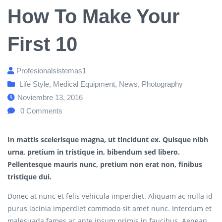
How To Make Your
First 10
Profesionalsistemas1
Life Style
,
Medical Equipment
,
News
,
Photography
Noviembre 13, 2016
0
Comments
In mattis scelerisque magna, ut tincidunt ex. Quisque nibh
urna, pretium in tristique in, bibendum sed libero.
Pellentesque mauris nunc, pretium non erat non, finibus
tristique dui.
Donec at nunc et felis vehicula imperdiet. Aliquam ac nulla id
purus lacinia imperdiet commodo sit amet nunc. Interdum et
malesuada fames ac ante ipsum primis in faucibus. Aenean