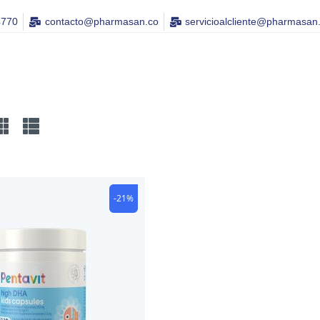
4770
contacto@pharmasan.co​
servicioalcliente@pharmasan
-21%