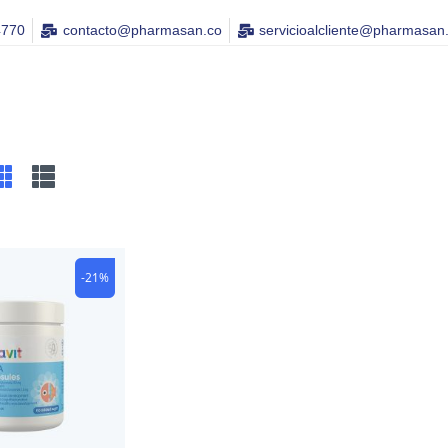
4770
contacto@pharmasan.co​
servicioalcliente@pharmasan
-21%