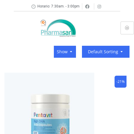
Horario: 7:30am. - 3:00pm
Show
Default Sorting
-21%