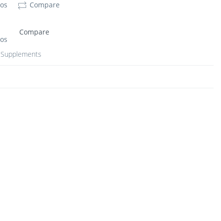
eos
Compare
Compare
eos
 Supplements