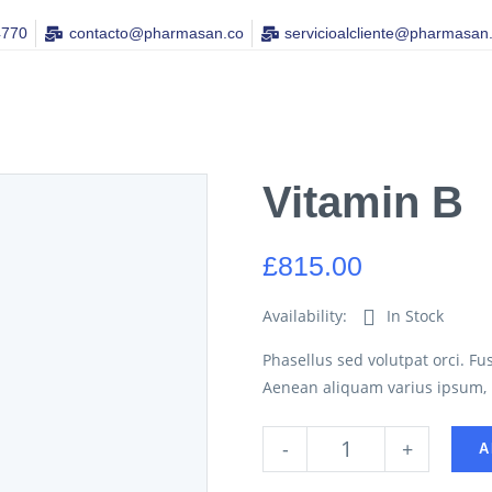
4770
contacto@pharmasan.co​
servicioalcliente@pharmasan
Vitamin B
£
815.00
Availability:
In Stock
Phasellus sed volutpat orci. F
Aenean aliquam varius ipsum, n
-
+
A