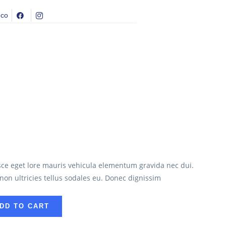
.co
usce eget lore mauris vehicula elementum gravida nec dui.
on ultricies tellus sodales eu. Donec dignissim
DD TO CART