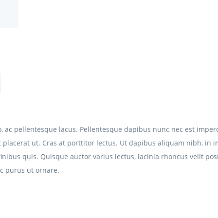
, ac pellentesque lacus. Pellentesque dapibus nunc nec est imper
it placerat ut. Cras at porttitor lectus. Ut dapibus aliquam nibh, i
ro finibus quis. Quisque auctor varius lectus, lacinia rhoncus velit
ec purus ut ornare.