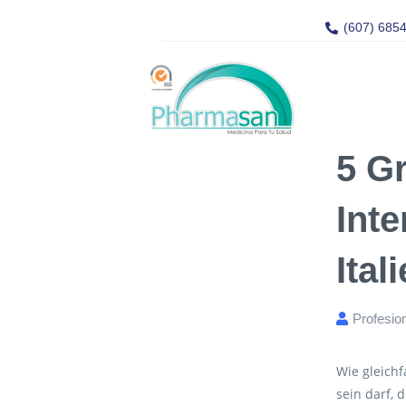
(607) 685
5 G
Inte
Ita
Profesio
Wie gleichf
sein darf, 