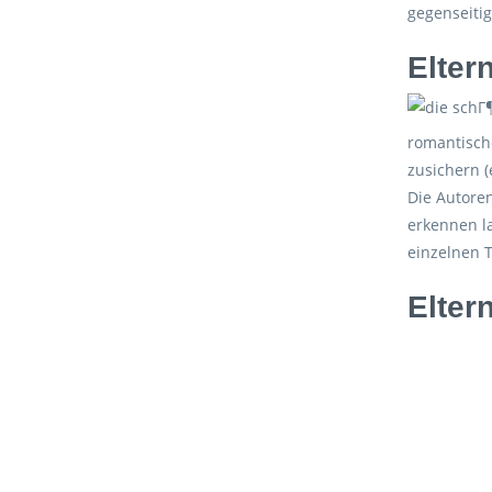
gegenseitig
Elter
romantisch
zusichern (
Die Autoren
erkennen la
einzelnen 
Elter