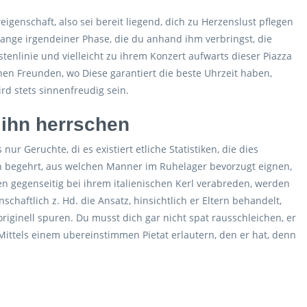
eigenschaft, also sei bereit liegend, dich zu Herzenslust pflegen
nge irgendeiner Phase, die du anhand ihm verbringst, die
tenlinie und vielleicht zu ihrem Konzert aufwarts dieser Piazza
inen Freunden, wo Diese garantiert die beste Uhrzeit haben,
rd stets sinnenfreudig sein.
e ihn herrschen
ur Geruchte, di es existiert etliche Statistiken, die dies
n begehrt, aus welchen Manner im Ruhelager bevorzugt eignen,
en gegenseitig bei ihrem italienischen Kerl verabreden, werden
schaftlich z. Hd. die Ansatz, hinsichtlich er Eltern behandelt,
riginell spuren. Du musst dich gar nicht spat rausschleichen, er
h Mittels einem ubereinstimmen Pietat erlautern, den er hat, denn