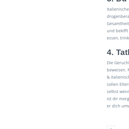
Italienisch
drogenbera
Gesamtheit 
und bekifft
essen, trin
4. Ta
Die Gerucht
beweisen. 
& italienis
sollen Elte
selbst wenn
ist dir mor
er dich um