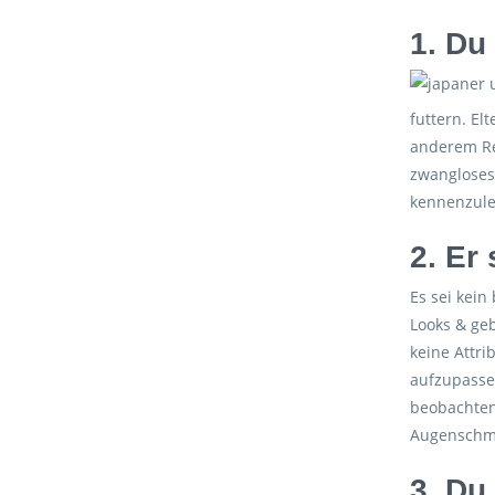
1. Du
futtern. El
anderem Re
zwangloses
kennenzule
2. Er
Es sei kein
Looks & geb
keine Attri
aufzupasse
beobachten 
Augenschm
3. Du