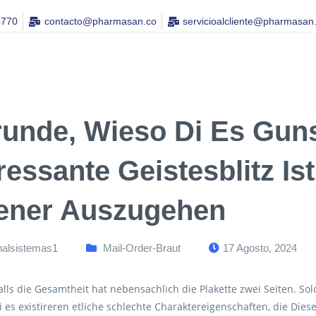
4770
contacto@pharmasan.co​
servicioalcliente@pharmasan
runde, Wieso Di Es Gun
ressante Geistesblitz Is
liener Auszugehen
nalsistemas1
Mail-Order-Braut
17 Agosto, 2024
alls die Gesamtheit hat nebensachlich die Plakette zwei Seiten. S
di es existireren etliche schlechte Charaktereigenschaften, die Dies