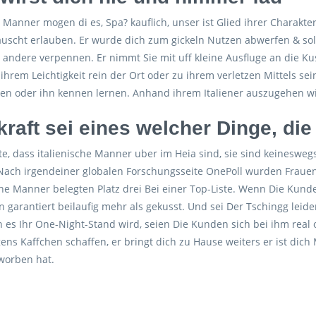
e Manner mogen di es, Spa? kauflich, unser ist Glied ihrer Charakter
uscht erlauben. Er wurde dich zum gickeln Nutzen abwerfen & sola
andere verpennen. Er nimmt Sie mit uff kleine Ausfluge an die Kus
 ihrem Leichtigkeit rein der Ort oder zu ihrem verletzen Mittels se
ken oder ihn kennen lernen. Anhand ihrem Italiener auszugehen wi
tkraft sei eines welcher Dinge, di
e, dass italienische Manner uber im Heia sind, sie sind keineswegs n
Nach irgendeiner globalen Forschungsseite OnePoll wurden Fraue
che Manner belegten Platz drei Bei einer Top-Liste. Wenn Die Kund
rn garantiert beilaufig mehr als gekusst. Und sei Der Tschingg leiden
 es Ihr One-Night-Stand wird, seien Die Kunden sich bei ihm real o
gens Kaffchen schaffen, er bringt dich zu Hause weiters er ist dic
worben hat.