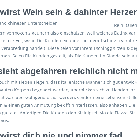
 wirst Wein sein & dahinter Herze
Rein Itali
tern vermogen zigeunern also einschatzen, weil welches Dating gar
bstock vor, wenn Die Kunden einander bei dem Tschingili verabr
 Verabredung handelt. Diese seien vor Ihrem Tschingg sitzen & de
rnen. Seien Die Kunden gestellt, als Die Kunden im Stande sein a
 sieht abgefahren reichlich nicht 
 buch mit sieben siegeln, dass italienische Manner sich gut entwic
auten Korpern begnadet werden, uberblicken sich zu Handen Ihr me
but war, uberwaltigend drauf werden, sondern eine Lebenseinstellun
n & einen guten Anmutung bekifft hinterlassen, also anhaben 
gut aus. Anfertigen Die Kunden den Kleinigkeit via die Piazza, Si
aus.
 wirst dich nie und nimmer fad