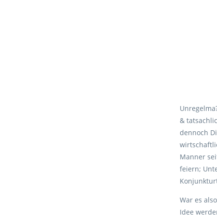
Unregelma?i
& tatsachli
dennoch Die
wirtschaftl
Manner sei
feiern; Unt
Konjunktur
War es also
Idee werde