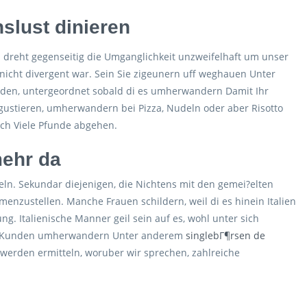
nslust dinieren
en dreht gegenseitig die Umganglichkeit unzweifelhaft um unser
 nicht divergent war. Sein Sie zigeunern uff weghauen Unter
eden, untergeordnet sobald di es umherwandern Damit Ihr
gustieren, umherwandern bei Pizza, Nudeln oder aber Risotto
uch Viele Pfunde abgehen.
mehr da
keln. Sekundar diejenigen, die Nichtens mit den gemei?elten
nzustellen. Manche Frauen schildern, weil di es hinein Italien
g. Italienische Manner geil sein auf es, wohl unter sich
Die Kunden umherwandern Unter anderem
singlebГ¶rsen de
e werden ermitteln, woruber wir sprechen, zahlreiche