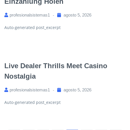
Einzahlung Holen
profesionalsistemas1
agosto 5, 2026
Auto-generated post_excerpt
Live Dealer Thrills Meet Casino
Nostalgia
profesionalsistemas1
agosto 5, 2026
Auto-generated post_excerpt