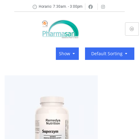
Horario: 7:30am. - 3:00pm
Show
Default Sorting