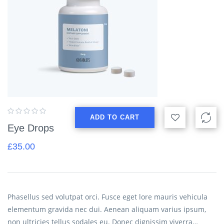
ADD TO CART
Eye Drops
£
35.00
Phasellus sed volutpat orci. Fusce eget lore mauris vehicula
elementum gravida nec dui. Aenean aliquam varius ipsum,
non ultricies tellus sodales eu. Donec dignissim viverra…