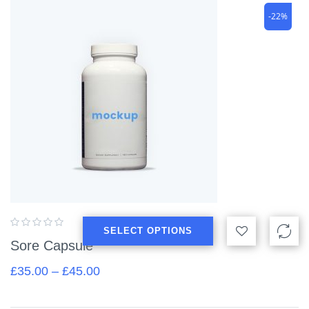
-22%
SELECT OPTIONS
Sore Capsule
£
35.00
–
£
45.00