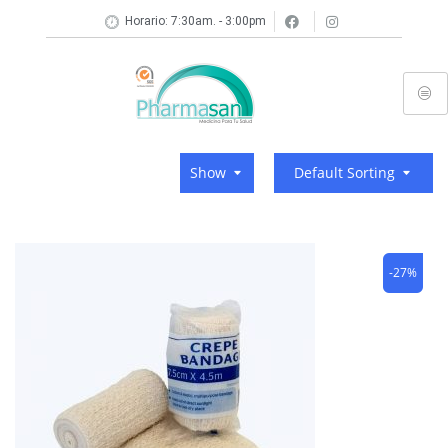
Horario: 7:30am. - 3:00pm
Show
Default Sorting
-27%