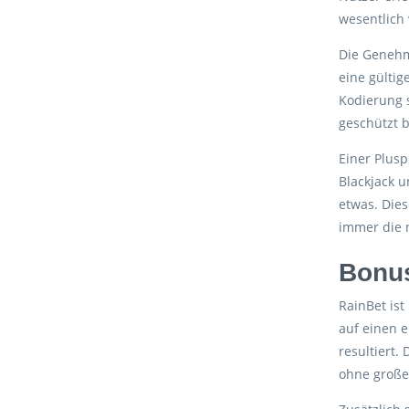
wesentlich 
Die Genehmi
eine gültig
Kodierung s
geschützt b
Einer Plusp
Blackjack u
etwas. Dies
immer die 
Bonu
RainBet ist
auf einen 
resultiert.
ohne großes