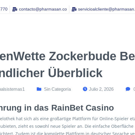
4770
contacto@pharmasan.co​
servicioalcliente@pharmasan
enWette Zockerbude Beu
ndlicher Überblick
nalsistemas1
Sin Categoría
Julio 2, 2026
hrung in das RainBet Casino
elothek hat sich als eine großartige Plattform für Online-Spieler et
ubieten, zieht es sowohl neue Spieler an. Die einfache Oberfläche
ichtert. Zudem ist die komplette Plattform in deutscher Sprache 