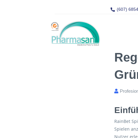
(607) 685
Reg
Grü
Profesio
Einfü
RainBet Spi
Spielen anz
Nutzer erle