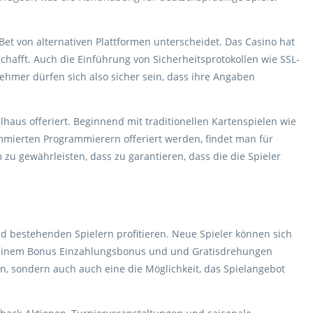
Bet von alternativen Plattformen unterscheidet. Das Casino hat
chafft. Auch die Einführung von Sicherheitsprotokollen wie SSL-
nehmer dürfen sich also sicher sein, dass ihre Angaben
lhaus offeriert. Beginnend mit traditionellen Kartenspielen wie
ommierten Programmierern offeriert werden, findet man für
m zu gewährleisten, dass zu garantieren, dass die die Spieler
nd bestehenden Spielern profitieren. Neue Spieler können sich
s einem Bonus Einzahlungsbonus und und Gratisdrehungen
den, sondern auch auch eine die Möglichkeit, das Spielangebot