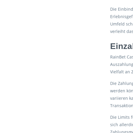
Die Einbind
Erlebnisgef
Umfeld sch
verleiht da
Einza
RainBet Cas
Auszahlung
Vielfalt an
Die Zahlun
werden kön
variieren k
Transaktio
Die Limits
sich allerd
Zahlungsmö